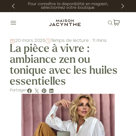
gnorer
Pour connaître la disponibilité en magasin,
sélectionnez votre boutique.
et
asser
Recherche
au
ontenu
20 mars 2025
Temps de lecture : 11 mins
La pièce à vivre :
ambiance zen ou
tonique avec les huiles
essentielles
Partager