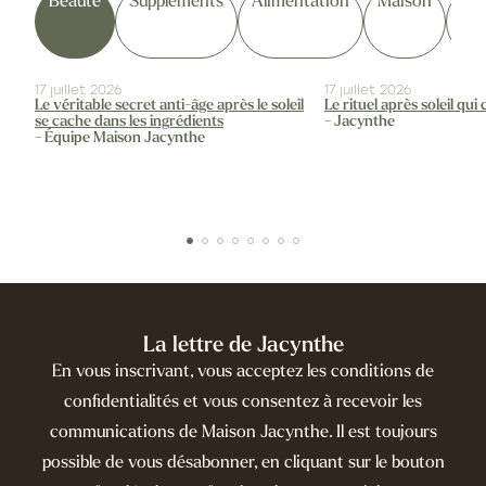
Beauté
Suppléments
Alimentation
Maison
Ins
par
Jac
17 juillet 2026
17 juillet 2026
Le véritable secret anti-âge après le soleil
Le rituel après soleil qui
se cache dans les ingrédients
- Jacynthe
- Équipe Maison Jacynthe
La lettre de Jacynthe
En vous inscrivant, vous acceptez les conditions de
confidentialités et vous consentez à recevoir les
communications de Maison Jacynthe. Il est toujours
possible de vous désabonner, en cliquant sur le bouton