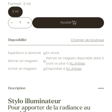
Format:
2 ml
2 ml
Ajouter
Quantité
Disponibilité
Changer de boutique
Expédition à domicile
En stock
Retrait en magasin disponible dans 5
Retirer en magasin
jours ou plus à
MJ Aylmer
Achat en magasin
Disponible à
MJ Aylmer
Description
Stylo illuminateur
Pour apporter de la radiance au