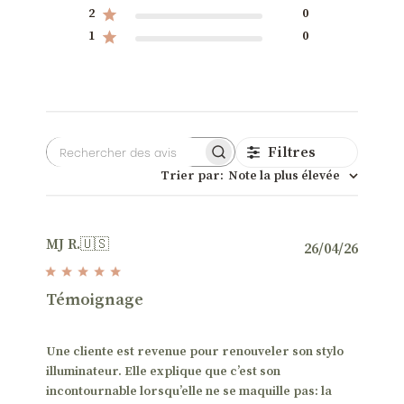
2
0
1
0
Filtres
Rechercher
Trier par
:
Note la plus élevée
des
avis
MJ R.
🇺🇸
Date
26/04/26
de
public
Témoignage
Une cliente est revenue pour renouveler son stylo
illuminateur. Elle explique que c’est son
incontournable lorsqu’elle ne se maquille pas: la