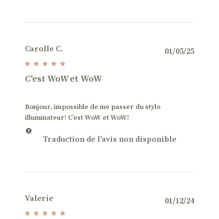
Carolle C.
Date
01/05/25
de
public
C'est WoW et WoW
Bonjour, impossible de me passer du stylo
illuminateur! C’est WoW et WoW!
Traduction de l'avis non disponible
Valerie
Date
01/12/24
de