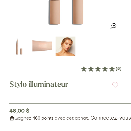
(5)
Stylo illuminateur
Prix
48,00 $
habituel
Connectez-vous 
480 points
Gagnez
avec cet achat.