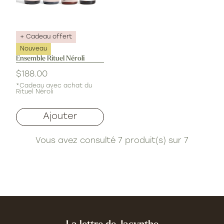
+ Cadeau offert
Nouveau
Ensemble Rituel Néroli
$188.00
Prix
habituel
*
Cadeau avec achat du
Rituel Néroli
Ajouter
Vous avez consulté 7 produit(s) sur 7