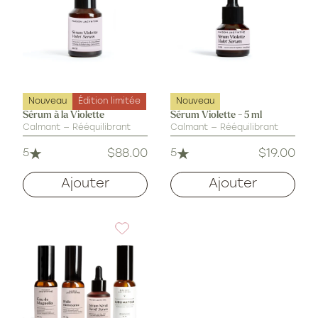
grasse
(1)
Nouveau
Édition limitée
Nouveau
Sérum à la Violette
Sérum Violette - 5 ml
Calmant — Rééquilibrant
Calmant — Rééquilibrant
$88.00
$19.00
5
Prix
5
Prix
habituel
habituel
Ajouter
Ajouter