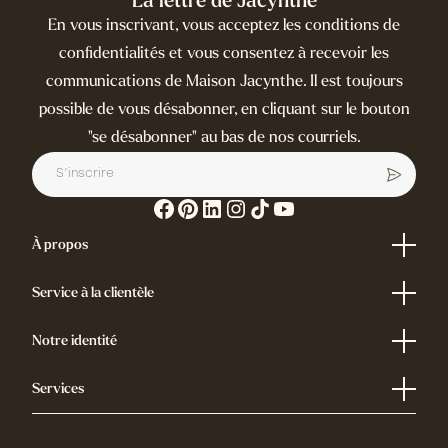
La lettre de Jacynthe
En vous inscrivant, vous acceptez les conditions de
confidentialités et vous consentez à recevoir les
communications de Maison Jacynthe. Il est toujours
possible de vous désabonner, en cliquant sur le bouton
"se désabonner" au bas de nos courriels.
À propos
Répertoire des produits
Glossaire d'ingrédients
Service à la clientèle
Index des allégations
Idées cadeaux
FAQ
Carrière
Nous contacter
Notre identité
Programme de loyauté
Politique de Livraison
Qui sommes-nous?
Annulation de contrat
Nos maisons
Services
Lettre de Jacynthe
Balado
Trouver une boutique
Institut de beauté