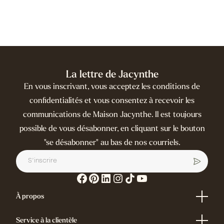
(2)
Anti-
Sans huiles
Peau
âge
essentielles
normale
(2)
(1)
(2)
Hydratation
Peau
(2)
La lettre de Jacynthe
sèche
Premières
En vous inscrivant, vous acceptez les conditions de
(2)
rides
(1)
confidentialités et vous consentez à recevoir les
Peau
Tâches
communications de Maison Jacynthe. Il est toujours
sensible
pigmentaires
possible de vous désabonner, en cliquant sur le bouton
(1)
(1)
"se désabonner" au bas de nos courriels.
À propos
Répertoire des produits
Glossaire d'ingrédients
Service à la clientèle