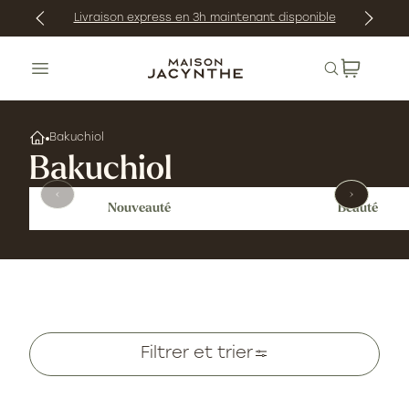
gnorer
Livraison express en 3h maintenant disponible
et
asser
Recherche
au
ontenu
Bakuchiol
Bakuchiol
Nouveauté
Beauté
Filtrer et trier